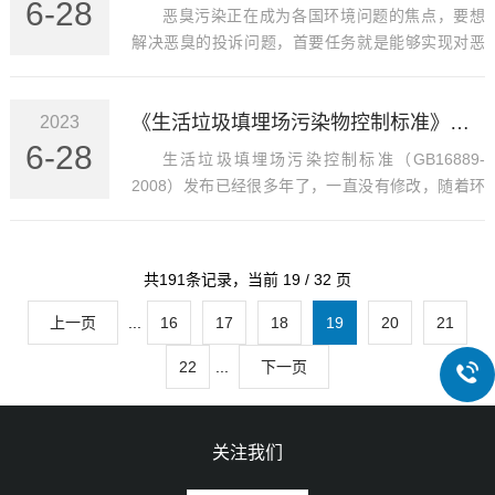
6-28
国AIRSENSE恶臭监测系列产品具备以上极大特
恶臭污染正在成为各国环境问题的焦点，要想
点，欢迎您选购！
解决恶臭的投诉问题，首要任务就是能够实现对恶
臭气体的检测。环保局规定了我国恶臭监测的八种
物质：氨、三甲胺、甲硫醚、甲硫醇、二甲二硫、
《生活垃圾填埋场污染物控制标准》有关恶臭污染物监测与排放限值的比较
2023
苯乙烯、硫化氢、二硫化碳。但是在我们日常生活
6-28
中远远不止这八种物质，现在人们能够感知的恶臭
生活垃圾填埋场污染控制标准（GB16889-
气体就有多达四千余种，因此恶臭污染就呈现出测
2008）发布已经很多年了，一直没有修改，随着环
定困难、评价困难、治理困难等特征。
保事业的快速发展，旧的标准已经严重不能满足环
保要求了，新的标准也呼之欲出，近日，生态环保
部发布了新的标准“生活垃圾填埋场污染控制标准”征
共191条记录，当前 19 / 32 页
求意见稿。
上一页
...
16
17
18
19
20
21
22
...
下一页
关注我们