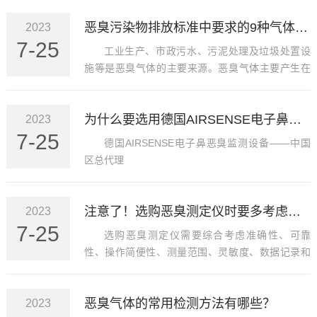
恶臭污染物排放标准中要求的9种气体，你知道多少
2023
7-25
工业生产、市政污水、污泥处理及垃圾处置设
施等是恶臭气体的主要来源。恶臭气体主要产生在
污水处理过程中的排污泵站、进水栅、嚗气沉沙
池、初沉池等处，污泥处理过程中的污泥浓缩、脱
为什么要选用德国AIRSENSE电子鼻恶臭监测设备
2023
水干化、转运等处，垃圾处理过程中的堆肥处理、
7-25
填埋、焚烧、转运等处，以及化学制药、橡胶塑
德国AIRSENSE电子鼻恶臭监测设备——中国
料、油漆涂料、印染皮革、牲畜养殖和发酵制药等
区总代理
相应的产生源处。
注意了！选购恶臭测定仪时要多考虑这些方面
2023
7-25
选购恶臭测定仪需要综合考虑准确性、可靠
性、操作简便性、测量范围、灵敏度、数据记录和
分析功能、适应环境条件、价格和售后服务等因
素。根据实际需求和预算，选择合适的仪器可以提
恶臭气体的常用检测方法有哪些？
2023
高工作效率，确保测量结果的准确性和可靠性。德