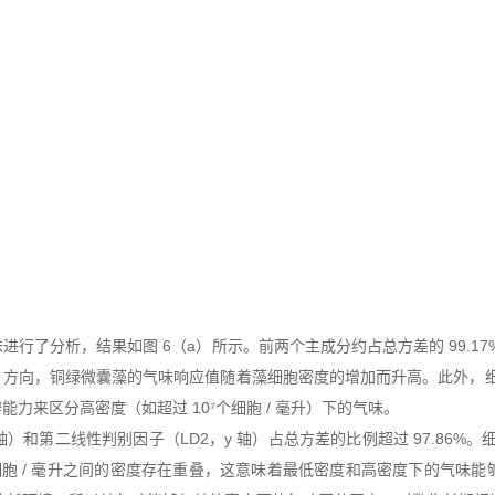
行了分析，结果如图 6（a）所示。前两个主成分约占总方差的 99.17%
铜绿微囊藻的气味响应值随着藻细胞密度的增加而升高。此外，细胞密度在 1.0
来区分高密度（如超过 10⁷个细胞 / 毫升）下的气味。
第二线性判别因子（LD2，y 轴）占总方差的比例超过 97.86%。细胞密度在 1
08×10⁷个细胞 / 毫升之间的密度存在重叠，这意味着最低密度和高密度下