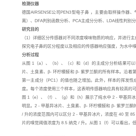
检测仪器
德国AIRSENSE公司PEN3型电子鼻 ，主要由取样操
离）、DFA判别函数分析、PCA主成分分析、LDA线性判别
研究目的
（1）详细区分传感器对不同浓度嗅味物质的响应，并进行主
探究电子鼻的区分程度以及相应的传感器响应强度，为水中
分析过程
从图 1（a）、（b）、（c）和（d）的主成分分析结果可以看出
片、土臭素、β- 环柠檬醛和 β- 紫罗兰酮的所有样本。沿着
第一主成分（PC1）的值也随之增加。此外，样本的挥发性成分
度。每个浓度使用三个样本，这表明传感器响应具有较高的
图 1（e）、（f）、（g）和（h）展示了纯水中 2 - 甲
明显。2 - 甲基异冰片、土臭素、β- 环柠檬醛和 β- 紫罗兰酮
/ 升的浓度范围内可以区分 2 - 甲基异冰片，浓度在 40 至 85
片的嗅觉阈值浓度为 8.5 纳克 / 升。从图 1（f）可以看出，