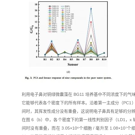
利用电子鼻对铜绿微囊藻在 BG11 培养基中不同浓度下的气味进
它能够代表各个密度下的所有样本。沿着第一主成分（PC1）方向，
间时，其挥发性成分没有重叠，这说明电子鼻具有足够的分辨能力
在图 6（b）中，各个密度下的第一线性判别因子（LD1，x 轴）和
间时没有重叠，而在 3.05×10⁶个细胞 / 毫升至 1.