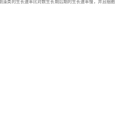
初期藻类的生长速率比对数生长期后期的生长速率慢，并且细胞