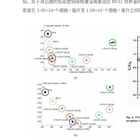
似。处于滞后期的低密度铜绿微囊藻需要适应 BG11 培
密度在 3.05×10⁶个细胞 / 毫升至 1.08×10⁷个细胞 / 毫