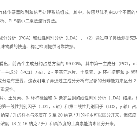
作器、气体传感器阵列和信号处理系统组成。其中，传感器阵列由10个不同
分析、PLS偏小二乘法流行算法。
成分分析（PCA）和线性判别分析（LDA）；（2）通过电子鼻检测研究
嗅味物质的快速、稳定检测提供可靠数据。
，前两个主成分约占总方差的 99.00%，其中第一主成分（PC1，x 轴
第一主成分（PC1）方向，2 - 甲基异冰片、土臭素、β- 环柠檬醛和 
没有重叠，这表明电子鼻通过主成分分析有足够的分辨能力来区分 2 - 
可重复性。
基异冰片、土臭素、β- 环柠檬醛和 β- 紫罗兰酮的线性判别分析（LDA
的第一线性判别因子（LD1，x 轴）和第二线性判别因子（LD2，y 轴）占总方
 纳克 / 升的样本与浓度在 5 至 20 纳克 / 升的样本可以区分开来，但浓度
低浓度（8 至 16 纳克 / 升）和高浓度的土臭素能清晰区分开来。