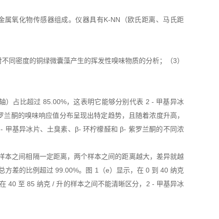
的金属氧化物传感器组成。仪器具有K-NN（欧氏距离、马氏距
对不同密度的铜绿微囊藻产生的挥发性嗅味物质的分析；（3）
）占比超过 85.00%，这表明它能够分别代表 2 - 甲基异冰
β- 紫罗兰酮的嗅味响应值分布呈现出特定趋势，且随着浓度升高，
甲基异冰片、土臭素、β- 环柠檬醛和 β- 紫罗兰酮的不同浓
）结果。样本之间相隔一定距离，两个样本之间的距离越大，差异就越
差的比例超过 99.00%。图 1（e）显示，在 0 到 40 纳克
在 40 至 85 纳克 / 升的样本之间不能清晰区分，2 - 甲基异冰