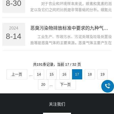
8-30
对于农业和环境样本来说，碳素和氮素的测
定以及它们之间的比例是非常基础的分析。碳氮元
素分析仪可准确、高效地测定土壤、植物中碳和氮
含量。具备快速分析的能力，可以在几分钟内完成
恶臭污染物排放标准中要求的九种气体，您知道多少？
2024
一个样品的测定。适用于固体、液体等多种类型的
8-14
样品，包括土壤、植物、肥料、食品、水体等。
工业生产、市政污水、污泥处理及垃圾处置设
施等是恶臭气体的主要来源。恶臭气体主要产生在
污水处理过程中的排污泵站、进水栅、嚗气沉沙
池、初沉池等处，污泥处理过程中的污泥浓缩、脱
水干化、转运等处，垃圾处理过程中的堆肥处理、
共191条记录，当前 17 / 32 页
填埋、焚烧、转运等处，以及化学制药、橡胶塑
料、油漆涂料、印染皮革、牲畜养殖和发酵制药等
上一页
...
14
15
16
17
18
19
相应的产生源处。
20
...
下一页
关注我们