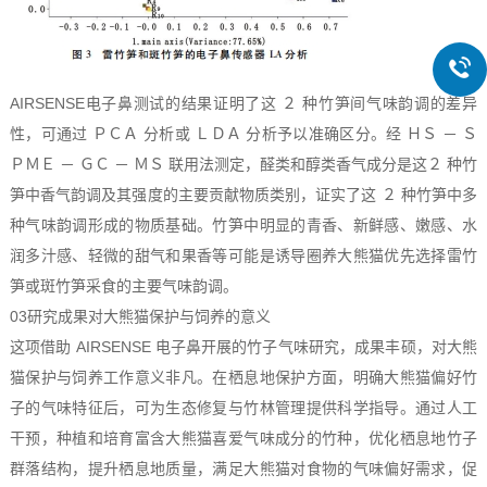
AIRSENSE电子鼻测试的结果证明了这 ２ 种竹笋间气味韵调的差异
性，可通过 ＰＣＡ 分析或 ＬＤＡ 分析予以准确区分。经 ＨＳ － Ｓ
ＰＭＥ － ＧＣ － ＭＳ 联用法测定，醛类和醇类香气成分是这２ 种竹
笋中香气韵调及其强度的主要贡献物质类别，证实了这 ２ 种竹笋中多
种气味韵调形成的物质基础。竹笋中明显的青香、新鲜感、嫩感、水
润多汁感、轻微的甜气和果香等可能是诱导圈养大熊猫优先选择雷竹
笋或斑竹笋采食的主要气味韵调。
03研究成果对大熊猫保护与饲养的意义
这项借助 AIRSENSE 电子鼻开展的竹子气味研究，成果丰硕，对大熊
猫保护与饲养工作意义非凡。在栖息地保护方面，明确大熊猫偏好竹
子的气味特征后，可为生态修复与竹林管理提供科学指导。通过人工
干预，种植和培育富含大熊猫喜爱气味成分的竹种，优化栖息地竹子
群落结构，提升栖息地质量，满足大熊猫对食物的气味偏好需求，促