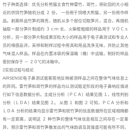
竹子种类选择：优先分析熊猫主食竹种雷竹、斑竹，将砍回的大小相
近的供饲竹笋随机分成 ２ 份， 一份用于饲喂大熊猫，另一份用作样
品。剥离样品竹笋的箨壳，随机从多个部位切取笋片，混合，再随机
抽取一部分笋片制成约 ３ｃｍ 长、火柴棍粗细的样品用于 ＶＯＣｓ
分析，另一部分笋片制成黄豆粒大小的样品用于电子鼻测试和专业人
员的嗅感品评。采样和制样过程中用具和用品洗净无味，并防止其他
气味混入样品。样品在内置冰袋的保温箱（桶）中运输，制好的样品
密封保存于 － ２０℃的冰箱中。
2实验过程与结论
AIRSENSE电子鼻测试能客观地反映被测样品之间在整体气味信息上
的异同。雷竹笋和斑竹笋的样品均以测试稳定阶段的电子鼻响应值进
行如下信息数据分析。主成分分析（ＰＣＡ）结果见图 １，线性判别
分析（ＬＤＡ）结果见图 ２。 从图 １ 和图 ２ 可知，ＰＣＡ 分析和
ＬＤＡ 分析的结果均显示雷竹笋和斑竹笋的信息数据所在区域相隔都
有一定距离，说明这 ２ 种竹笋的整体气味信息相互之间存在一定差
异，预示雷竹笋和斑竹笋散发出的气味韵调及其强度可能有所不同，