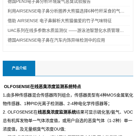
德国PEN3电子鼻分析环境废气恶臭试验报告
利用AIRSENSE电子鼻分析圈养大熊猫选择6种竹秆采食的气味机理
借助 AIRSENSE 电子鼻解析大熊猫偏爱的竹子气味特征
UAC系列在线多参数水质监测仪 ——游泳池智慧化水质管理的技术革新
德国AIRSENSE电子鼻在汽车内饰异味检测中的应用
产品介绍
OLFOSENSE在线恶臭浓度监测系统特点
1
.
由多种传感器混合传感器阵列组合，传感器类型有4种MOS金属氧化
物传感器、1种PID光离子检测器、2-4种电化学传感器等；
2. OLFOSENSE在
线恶臭浓度监测系统
结果可显示硫化氢/氨气、VOC
总有机挥发物单一气体浓度值，或用户自选的恶臭气体（1-2种）单一
浓度值，及无量纲臭气浓度OU值;