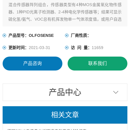
混合传感器阵列组合，传感器类型有4种MOS金属氧化物传感
器、1种PID光离子检测器、2-4种电化学传感器等；结果可显示
硫化氢/氨气、VOC总有机挥发物单一气体浓度值，或用户自选
的恶臭气体（1-2种）单一浓度值，及无量纲臭气浓度OU值。
产品型号：OLFOSENSE
厂商性质：
更新时间：
2021-03-31
访 问 量：
11659
产品咨询
联系我们
产品中心
相关文章