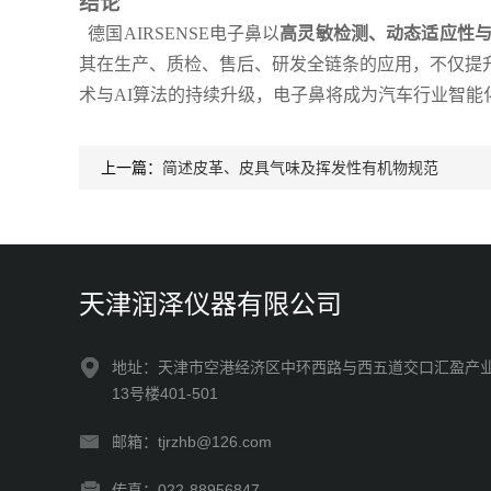
结论
德国AIRSENSE电子鼻以
高灵敏检测、动态适应性
其在生产、质检、售后、研发全链条的应用，不仅提
术与AI算法的持续升级，电子鼻将成为汽车行业智
上一篇：
简述皮革、皮具气味及挥发性有机物规范
天津润泽仪器有限公司
地址：天津市空港经济区中环西路与西五道交口汇盈产
13号楼401-501
邮箱：tjrzhb@126.com
传真：022-88956847