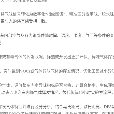
，将气味信号转化为数字化“指纹图谱”，精准区分皮革味、胶水
结果与人的感官感受相一致。
车内部空气及各内饰部件随时间、温度、湿度、气压等条件的变
景
味或有毒气体的挥发状况，筛选或开发出更加环保、异味气体挥
时），实时监测VOCs或气体异味气体的挥发情况，优化工艺减小异
检气体，评价整车内室异味指标是否合格，计算合格率，生成评
境，动态监测汽车内饰气体挥发情况，替代传统16小时实验室流程，
发气体特征并进行区分分析，结合马氏距离、欧氏距离、DFA等
措施对VOCs等异味气体的去除效果，优化异味去除方案，解决