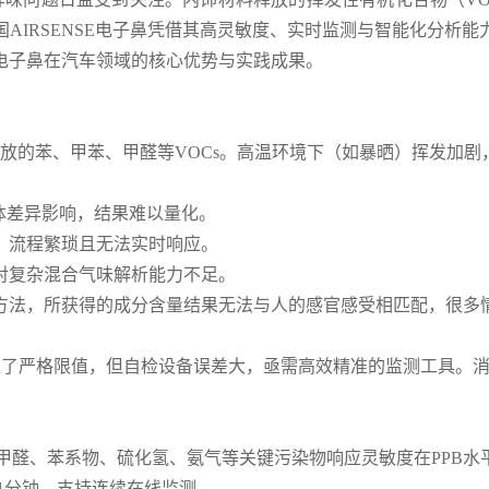
AIRSENSE电子鼻凭借其高灵敏度、实时监测与智能化分析
电子鼻在汽车领域的核心优势与实践成果。
放的苯、甲苯、甲醛等VOCs。高温环境下（如暴晒）挥发加剧
体差异影响，结果难以量化。
，流程繁琐且无法实时响应。
对复杂混合气味解析能力不足。
方法，所获得的成分含量结果无法与人的感官感受相匹配，很多
定了严格限值，但自检设备误差大，亟需高效精准的监测工具。消
对甲醛、苯系物、硫化氢、氨气等关键污染物响应灵敏度在PPB水
需1分钟，支持连续在线监测。