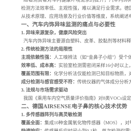
检测方法效率低、主观性强，难以满足行业需求。德国
从技术原理、应用场景及行业价值等维度，系统阐述
一、汽车内饰异味监测的痛点与必要性
1.
异味来源复杂，健康风险突出
汽车内饰异味主要源自塑料、皮革、胶黏剂等材料释
2.
传统检测方法的局限性
主观依赖性强：
人工嗅辨法（如“金鼻子小组”）受个
效率低、成本高：
实验室检测需密闭采样16小时以上
覆盖范围有限：
化学分析法仅能检测已知目标物质，
成分检测与感官感受不符：
传统仪器的气体成分分析
3.
法规与市场需求驱动
我国《乘用车内空气质量评价指南》对8类VOCs设
二、德国AIRSENSE电子鼻的核心技术优势
1.
多传感器阵列与高灵敏检测
覆盖全面：
集成10种金属氧化物传感器（MOS），
快速响应：
传感器反应时间小到0.1秒，单次检测仅