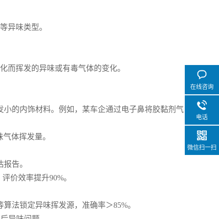
味等异味类型。
化而挥发的异味或有毒气体的变化。
在线咨询
发小的内饰材料。例如，某车企通过电子鼻将胶黏剂气
电话
味气体挥发量。
微信扫一扫
估报告。
评价效率提升90%。
算法锁定异味挥发源，准确率＞85%。
售后异味问题。