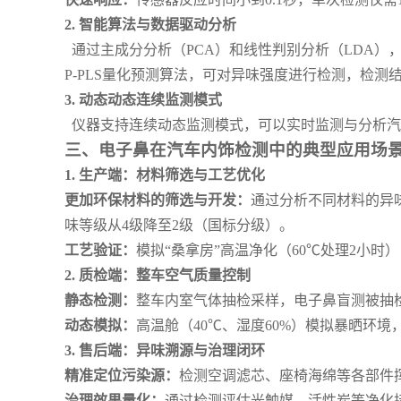
2.
智能算法与数据驱动分析
通过主成分分析（PCA）和线性判别分析（LDA）
P-PLS
量化预测算法，可对异味强度进行检测，检测
3.
动态动态连续监测模式
仪器支持连续动态监测模式，可以实时监测与分析汽
三、电子鼻在汽车内饰检测中的典型应用场
1.
生产端：材料筛选与工艺优化
更加环保材料的筛选与开发：
通过分析不同材料的异
味等级从4级降至2级（国标分级）。
工艺验证：
模拟“桑拿房”高温净化（60℃处理2小
2.
质检端：整车空气质量控制
静态检测：
整车内室气体抽检采样，电子鼻盲测被抽
动态模拟：
高温舱（40℃、湿度60%）模拟暴晒环
3.
售后端：异味溯源与治理闭环
精准定位污染源：
检测空调滤芯、座椅海绵等各部件挥
治理效果量化：
通过检测评估光触媒、活性炭等净化