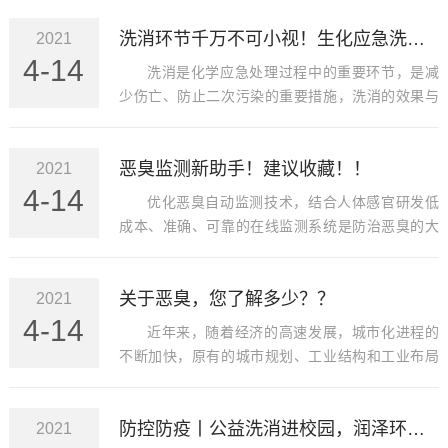
洗消环节千万不可小视！生化应急洗消设备都在这里！
2021
4-14
洗消是化学应急处理过程中的重要环节，是减
少伤亡、防止二次污染的重要措施，洗消的效果与
洗消技术、洗消装备密切相关。
恶臭监测新助手！建议收藏！！
2021
4-14
优化恶臭自动监测技术，结合人体感官研发低
成本、准确、可靠的在线监测系统是防治恶臭的大
趋势。多组分气体监测仪就可以帮助管理者制订健
全的管理措施与运行规范，以利于提高建设与运行
关于恶臭，您了解多少？？
2021
质量，为恶臭污染控制提供参考依据。
4-14
近年来，随着经济的高速发展，城市化进程的
不断加快，原有的城市规划、工业结构和工业布局
不合理，加上新兴的污水处理厂和垃圾填埋厂等市
政设施的兴建，恶臭污染源数量日益增加，人们对
防控防疫丨公益洗消进校园，润泽环保携专业设备助力平安复课
2021
恶臭污染事件的投诉也越来越多，恶臭污染日益成