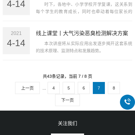
4-14
为一个严重的环境和社会问题。然而，大家又对恶
时下，各地中、小学学校开学复课，这关系到
臭了解多少呢？
每个学生的教育成长，同时也牵动着每位家长的
心，“防控防疫”我们要牢固树立以学生为本的理念，
把广大师生的生命安全和身体健康放在第一位，慎
线上课堂丨大气污染恶臭检测解决方案
2021
终如始抓好疫情防控。
4-14
本次讲座将从实际应用出发逐步揭开这套系统
的技术原理、监测特点和发展趋势。
共43条记录，当前 7 / 8 页
上一页
...
4
5
6
7
8
下一页
关注我们