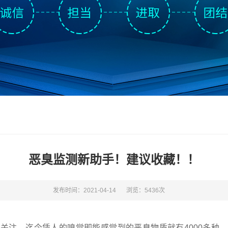
恶臭监测新助手！建议收藏！！
发布时间：2021-04-14
浏览：5436次
关注，迄今凭人的嗅觉即能感觉到的恶臭物质就有4000多种