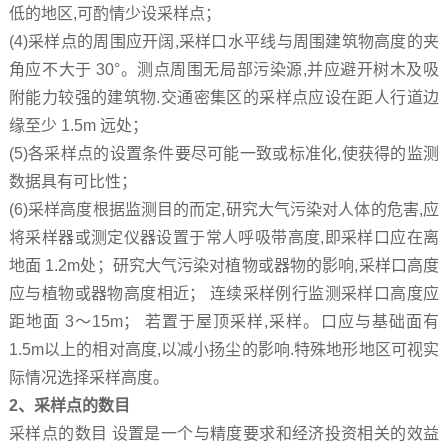
低的地区,可酌情少设采样点；
(4)采样点的周围应开阔,采样口水平线与周围建筑物高度的夹
角应不大于 30°。测点周围无局部污染源,并应避开树木及吸
附能力较强的建筑物.交通密集区的采样点应设在距人行道边
缘至少 1.5m 远处；
(5)各采样点的设置条件要尽可能一致或标准化,使获得的监测
数据具有可比性；
(6)采样高度根据监测目的而定,研究大气污染对人体的危害,应
将采样器或测定仪器设置于常人呼吸带高度,即采样口应在离
地面 1.2m处；研究大气污染对植物或器物的影响,采样口高度
应与植物或器物高度相近； 连续采样例行监测采样口高度应
距地面 3～15m； 若置于屋顶采样,采样。口应与基础面有
1.5m以上的相对高度,以减小扬尘的影响.特殊地形地区可视实
际情况选择采样高度。
2、采样点的数目
采样点的数目 设置是一个与精度要求和经济投资相关的效益