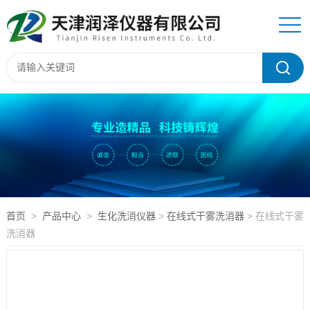
首页
>
产品中心
>
生化洗消仪器
>
在线式干雾洗消器
> 在线式干雾
洗消器