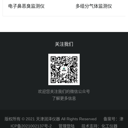
式电子鼻恶臭监测仪
多组分气体监测仪
关注我们
欢迎您关注我们的微信公众号
了解更多信息
版权所有 © 2021 天津润泽仪器 All Rights Reserved
备案号：津
ICP备2021002137号-2
管理登陆
技术支持：
化工仪器