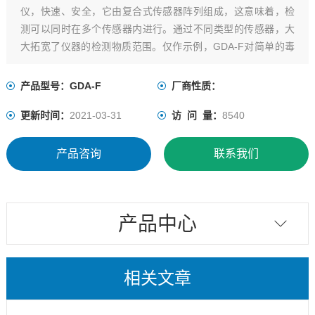
仪，快速、安全，它由复合式传感器阵列组成，这意味着，检
测可以同时在多个传感器内进行。通过不同类型的传感器，大
大拓宽了仪器的检测物质范围。仅作示例，GDA-F对简单的毒
气如lv气、氟化氢以及结构复杂的有机气体、氯苯以及甲苯等能
响应。
产品型号：GDA-F
厂商性质：
更新时间：
2021-03-31
访 问 量：
8540
产品咨询
联系我们
产品中心
相关文章