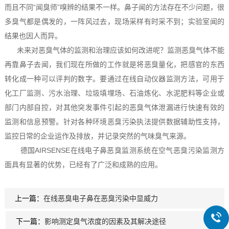
而且不同“闻臭师”嗅辨的结果不一样。鼻子闻的方法存在不少问题，很
多臭气都是偶发的，一阵风过去，现场采样有时采不到；实验室闻的
结果也因人而异。
未来对恶臭气体的监测和治理应该如何改进呢？监测恶臭气体不能
再靠鼻子去闻，我们现在所做的工作就是将恶臭量化，把感官的东西
转化成一种可以评判的数字。要通过在线自动仪器监测方法，可用于
化工厂监测、污水治理、垃圾填埋场、石油炼化、水泥肥料等企业或
部门内部自控，对其他突发事件引起的恶臭气体泄漏进行快速有效的
监测和信息预警。针对各种环境恶臭污染执法提供数据辅助性支持，
监控日常的企业运作及排放，并记录突然的气味臭气来源。
德国AIRSENSE在线电子鼻恶臭监测系统在空气恶臭污染监测方
面具有显著的优势，已经有了广泛和成熟的应用。
上一篇：
在线恶臭电子鼻在恶臭污染中显威力
下一篇：
影响测定臭气浓度的因素及其解决途径