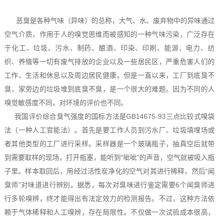
恶臭是各种气味（异味）的总称，大气、水、废弃物中的异味通过
空气介质，作用于人的嗅觉思维而被感知的一种气味污染，广泛存在
于化工、垃圾、污水、制药、酿酒、印染、印刷、能源、电力、纺
织、养殖等一切有废气排放的企业以及一些居民区，严重危害人们的
工作、生活和休息以及周边居民健康。但是一直以来，工厂到底臭不
臭，家旁边的垃圾堆到底臭不臭，是一个很大的难题。因为不同的人
嗅觉敏感度不同，对环境的评价也不同。
我国评价综合臭气强度的国标方法是GB14675-93三点比较式嗅袋
法（一种人工官能法）。首先是要工作人员到污水厂、垃圾填埋场或
者其他类型的工厂进行采样。采样器是一个玻璃瓶子，抽真空后就带
到需要取样的现场，打开瓶塞，能听到“呲呲”的声音，空气就被吸入瓶
子里。样本取回后，用经过活性炭净化的空气对其进行稀释，然后“闻
臭师”对味道进行辨别。据悉，每次对臭味进行鉴定需要6个闻臭师进
行多轮嗅辨，终才能得出有法定效力的检测报告。不过，这种方法依
赖于气体稀释和人工嗅辨，存在局限性。不仅做一次试验成本很高，