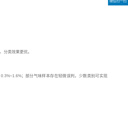
微信扫一扫
更快、分类效果更优。
升 0.3%~1.6%；部分气味样本存在轻微误判，少数类别可实现